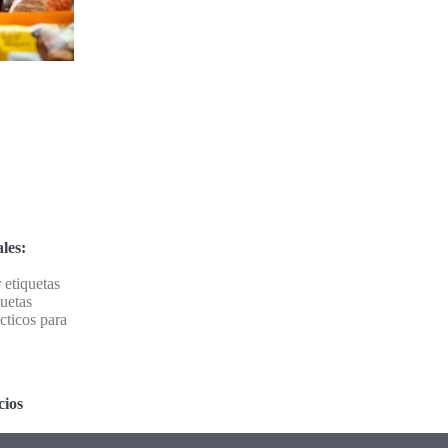
les:
 etiquetas
quetas
cticos para
cios