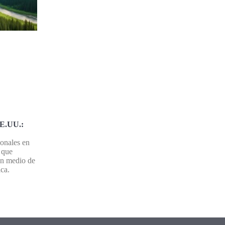
EE.UU.:
onales en
 que
en medio de
ica.