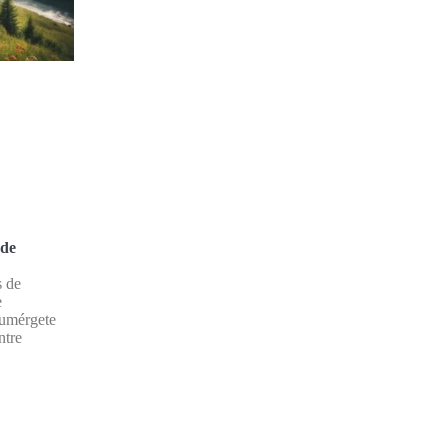
 de
s de
e
sumérgete
ntre