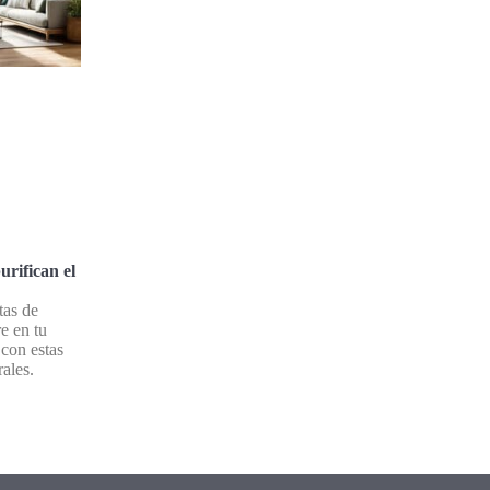
urifican el
tas de
re en tu
 con estas
ales.