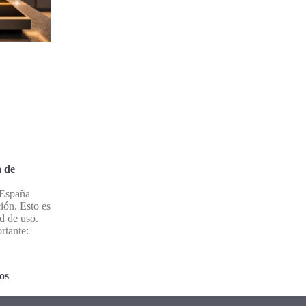
a de
 España
ción. Esto es
ad de uso.
rtante:
os