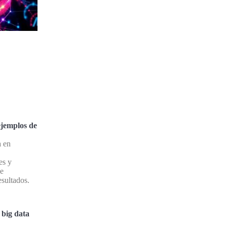
ejemplos de
a en
es y
ue
esultados.
 big data