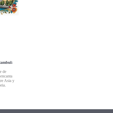
tambul:
e de
 encanta
re Asia y
ria.