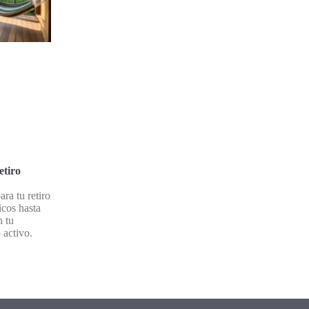
etiro
ra tu retiro
icos hasta
n tu
 activo.