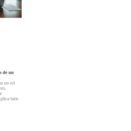
s de un
an un rol
ero.
de
xplica bien