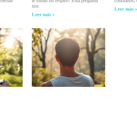
ienestar
te tomas un respiro? Esta pregunta
cotidianos, 
nos
Leer más 
Leer más »