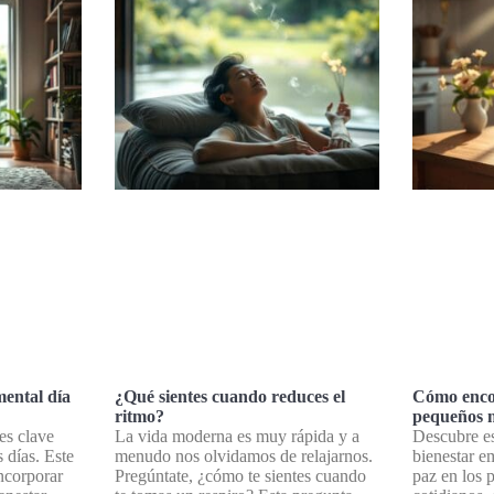
ental día
¿Qué sientes cuando reduces el
Cómo encon
ritmo?
pequeños 
es clave
La vida moderna es muy rápida y a
Descubre es
s días. Este
menudo nos olvidamos de relajarnos.
bienestar e
ncorporar
Pregúntate, ¿cómo te sientes cuando
paz en los