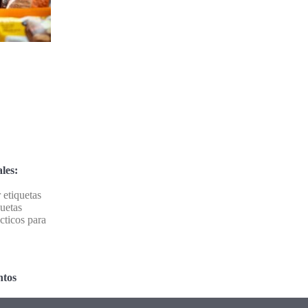
les:
 etiquetas
quetas
cticos para
ntos