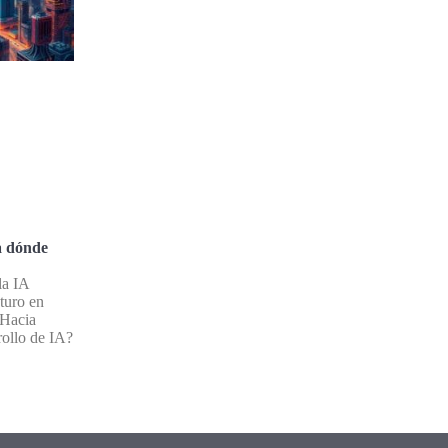
a dónde
la IA
turo en
¿Hacia
ollo de IA?