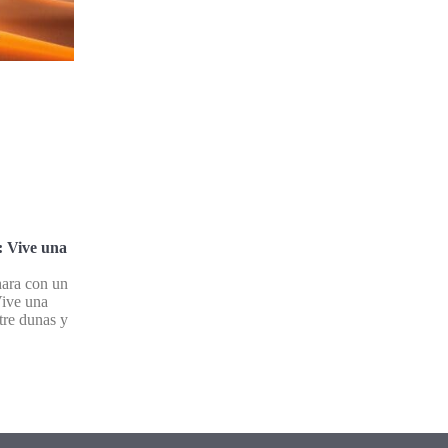
: Vive una
hara con un
Vive una
tre dunas y