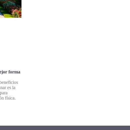
ejor forma
beneficios
nar es la
 para
n física.