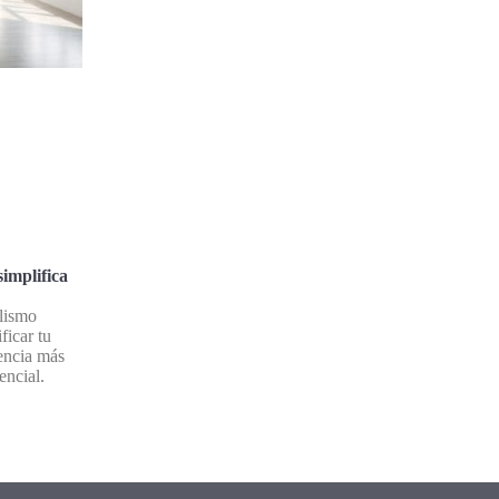
implifica
lismo
ficar tu
tencia más
encial.