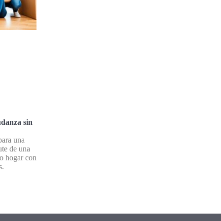
udanza sin
para una
ute de una
vo hogar con
s.