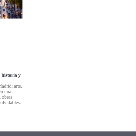
historia y
drid: arte,
 en una
a obras
olvidables.