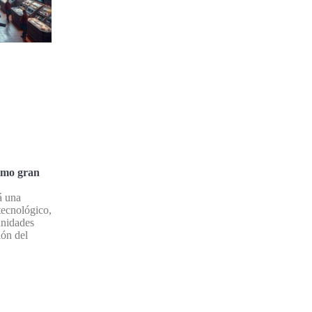
ximo gran
á una
tecnológico,
unidades
ión del