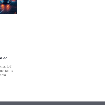
as de
ones IoT
onectados
encia