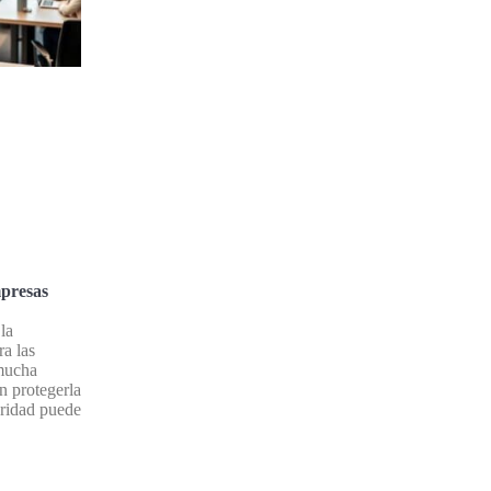
mpresas
la
ra las
mucha
n protegerla
uridad puede