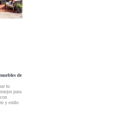
muebles de
ar tu
onsejos para
 con
e y estilo