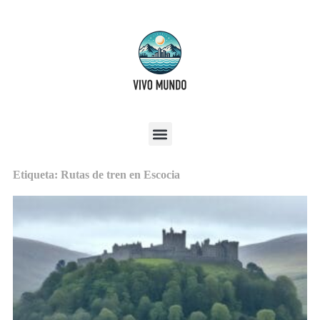
Etiqueta: Rutas de tren en Escocia