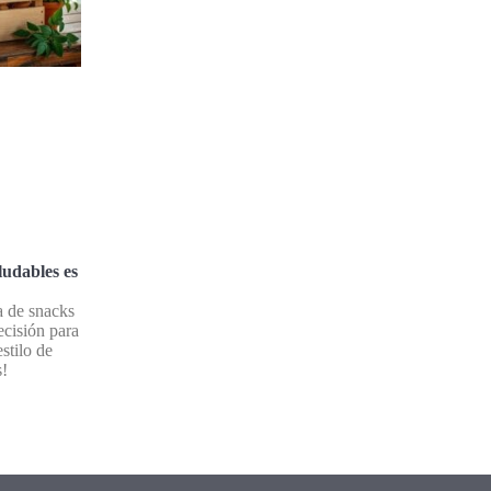
ludables es
a de snacks
ecisión para
estilo de
s!