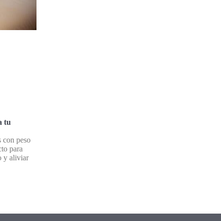
a tu
 con peso
cto para
 y aliviar