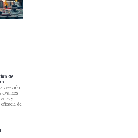
ción de
ón
la creación
s avances
ertes y
 eficacia de
n