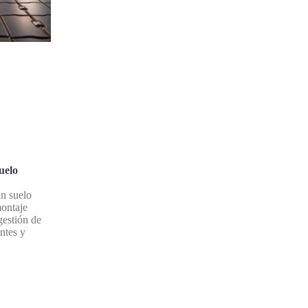
uelo
un suelo
montaje
gestión de
ntes y