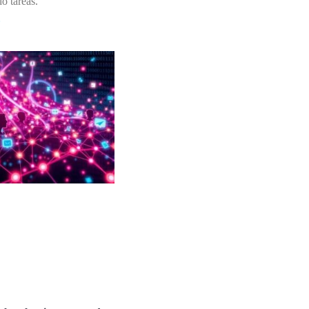
o tareas.
»