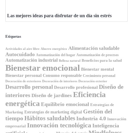
Las mejores ideas para disfrutar de un día sin estrés
Etiquetas
Alimentación saludable
Ahorro energético
Actividades al aire libre
Autocuidado
Automatización del hogar
Automatización de procesos
Automatización industrial
Beneficios para la salud
Belleza natural
Bienestar emocional
Bienestar mental
Bienestar personal
Consumo responsable
Crecimiento personal
Decoración de exteriores
Decoración de interiores
Decoración exterior
Diseño de
Desarrollo personal
Desarrollo profesional
Eficiencia
interiores
Diseño de jardines
energética
Equilibrio emocional
Estrategias de
Gestión del
Estrategias de marketing digital
Marketing
tiempo
Hábitos saludables
Industria 4.0
Innovación
Innovación tecnológica
Inteligencia
empresarial
Mindfulness
artificial