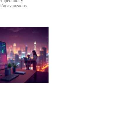
temperatura y
ción avanzados.
»