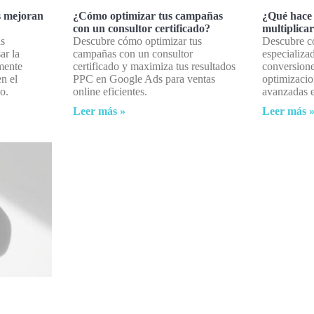
es mejoran
¿Cómo optimizar tus campañas
¿Qué hace
con un consultor certificado?
multiplica
as
Descubre cómo optimizar tus
Descubre c
ar la
campañas con un consultor
especializa
lmente
certificado y maximiza tus resultados
conversion
n el
PPC en Google Ads para ventas
optimizacio
o.
online eficientes.
avanzadas 
Leer más »
Leer más 