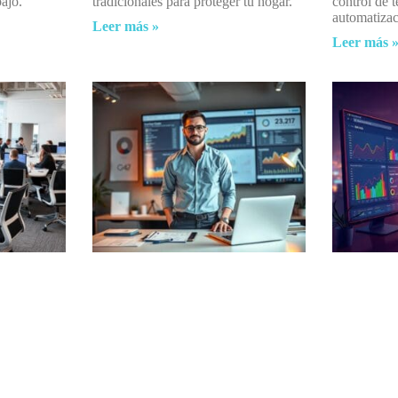
bajo.
tradicionales para proteger tu hogar.
control de 
automatiza
Leer más »
Leer más 