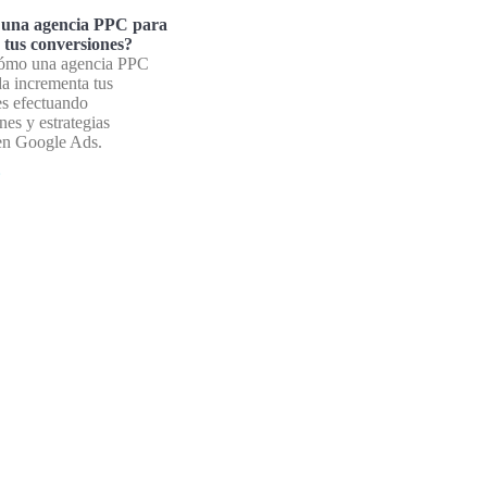
 una agencia PPC para
r tus conversiones?
ómo una agencia PPC
da incrementa tus
es efectuando
nes y estrategias
en Google Ads.
»