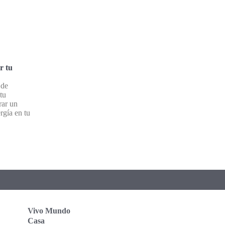
r tu
 de
tu
rar un
rgía en tu
Vivo Mundo
Casa