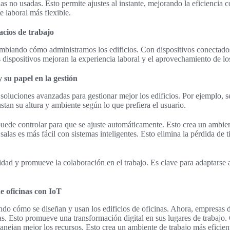
onas no usadas. Esto permite ajustes al instante, mejorando la eficiencia
e laboral más flexible.
acios de trabajo
mbiando cómo administramos los edificios. Con dispositivos conectados
os dispositivos mejoran la experiencia laboral y el aprovechamiento de lo
 su papel en la gestión
n soluciones avanzadas para gestionar mejor los edificios. Por ejemplo,
ustan su altura y ambiente según lo que prefiera el usuario.
 puede controlar para que se ajuste automáticamente. Esto crea un ambie
salas es más fácil con sistemas inteligentes. Esto elimina la pérdida de
idad y promueve la colaboración en el trabajo. Es clave para adaptarse al
de oficinas con IoT
do cómo se diseñan y usan los edificios de oficinas. Ahora, empresas d
s. Esto promueve una transformación digital en sus lugares de trabajo. 
 manejan mejor los recursos. Esto crea un ambiente de trabajo más eficien