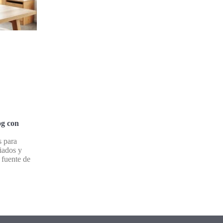
og con
s para
iados y
 fuente de