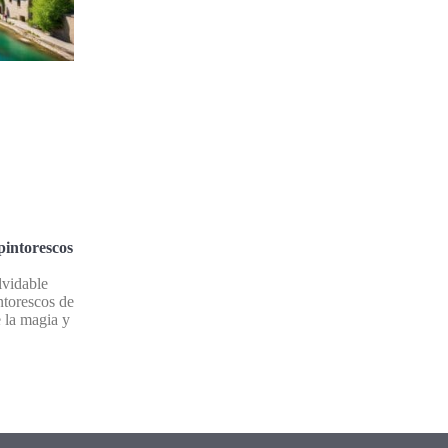
pintorescos
lvidable
ntorescos de
 la magia y