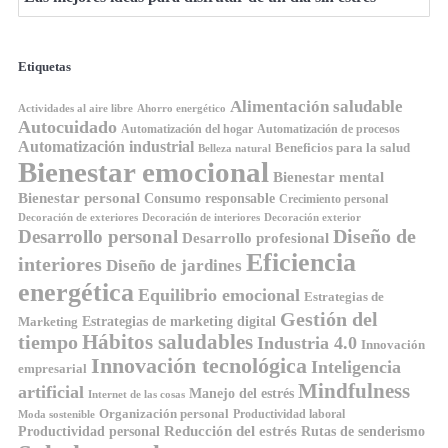
Etiquetas
Alimentación saludable
Ahorro energético
Actividades al aire libre
Autocuidado
Automatización del hogar
Automatización de procesos
Automatización industrial
Beneficios para la salud
Belleza natural
Bienestar emocional
Bienestar mental
Bienestar personal
Consumo responsable
Crecimiento personal
Decoración de exteriores
Decoración de interiores
Decoración exterior
Diseño de
Desarrollo personal
Desarrollo profesional
Eficiencia
interiores
Diseño de jardines
energética
Equilibrio emocional
Estrategias de
Gestión del
Estrategias de marketing digital
Marketing
tiempo
Hábitos saludables
Industria 4.0
Innovación
Innovación tecnológica
Inteligencia
empresarial
Mindfulness
artificial
Manejo del estrés
Internet de las cosas
Organización personal
Productividad laboral
Moda sostenible
Reducción del estrés
Rutas de senderismo
Productividad personal