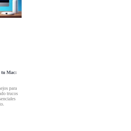
 tu Mac:
ejos para
ndo trucos
senciales
to.