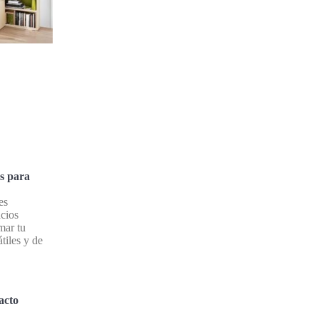
s para
es
acios
mar tu
tiles y de
acto