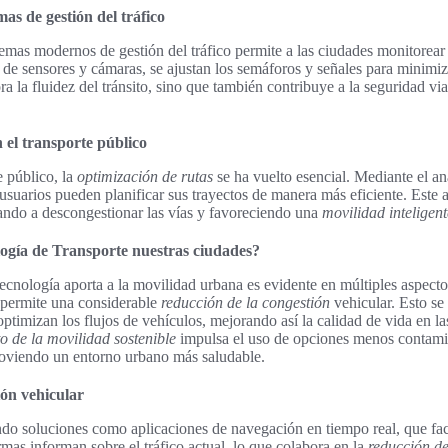
as de gestión del tráfico
mas modernos de gestión del tráfico permite a las ciudades monitorear y
 de sensores y cámaras, se ajustan los semáforos y señales para minimiz
a la fluidez del tránsito, sino que también contribuye a la seguridad via
 el transporte público
e público, la
optimización de rutas
se ha vuelto esencial. Mediante el aná
s usuarios pueden planificar sus trayectos de manera más eficiente. Este
dando a descongestionar las vías y favoreciendo una
movilidad inteligent
ogía de Transporte nuestras ciudades?
tecnología aporta a la movilidad urbana es evidente en múltiples aspec
 permite una considerable
reducción de la congestión
vehicular. Esto se 
optimizan los flujos de vehículos, mejorando así la calidad de vida en la
o de la movilidad sostenible
impulsa el uso de opciones menos contamin
moviendo un entorno urbano más saludable.
ión vehicular
ndo soluciones como aplicaciones de navegación en tiempo real, que faci
rmas informan sobre el tráfico actual, lo que colabora en la
reducción de