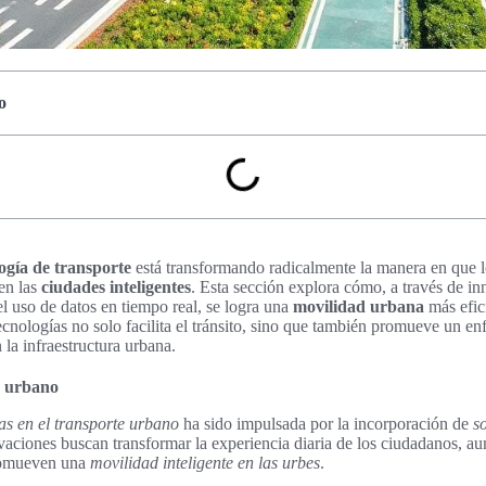
o
ogía de transporte
está transformando radicalmente la manera en que 
en las
ciudades inteligentes
. Esta sección explora cómo, a través de i
l uso de datos en tiempo real, se logra una
movilidad urbana
más efici
cnologías no solo facilita el tránsito, sino que también promueve un en
n la infraestructura urbana.
e urbano
as en el transporte urbano
ha sido impulsada por la incorporación de
s
vaciones buscan transformar la experiencia diaria de los ciudadanos, au
promueven una
movilidad inteligente en las urbes
.