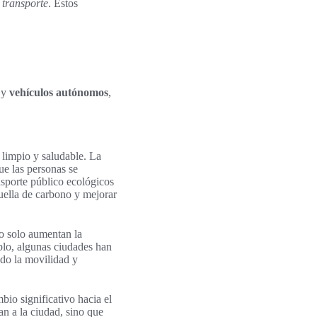
 transporte
. Estos
s y
vehículos autónomos
,
 limpio y saludable. La
ue las personas se
nsporte público ecológicos
huella de carbono y mejorar
no solo aumentan la
plo, algunas ciudades han
ndo la movilidad y
io significativo hacia el
an a la ciudad, sino que