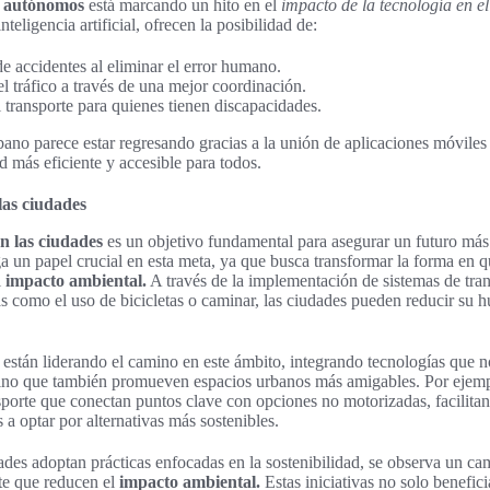
s autónomos
está marcando un hito en el
impacto de la tecnología en el
teligencia artificial, ofrecen la posibilidad de:
e accidentes al eliminar el error humano.
el tráfico a través de una mejor coordinación.
al transporte para quienes tienen discapacidades.
rbano parece estar regresando gracias a la unión de aplicaciones móvile
 más eficiente y accesible para todos.
las ciudades
en las ciudades
es un objetivo fundamental para asegurar un futuro más
a un papel crucial en esta meta, ya que busca transformar la forma en q
l
impacto ambiental.
A través de la implementación de sistemas de tra
as como el uso de bicicletas o caminar, las ciudades pueden reducir su 
están liderando el camino en este ámbito, integrando tecnologías que 
, sino que también promueven espacios urbanos más amigables. Por ejem
sporte que conectan puntos clave con opciones no motorizadas, facilita
 a optar por alternativas más sostenibles.
es adoptan prácticas enfocadas en la sostenibilidad, se observa un camb
te que reducen el
impacto ambiental.
Estas iniciativas no solo benefici