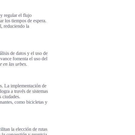
 regular el flujo
ar los tiempos de espera.
l, reduciendo la
lisis de datos y el uso de
 avance fomenta el uso del
e en las urbes
.
tos. La implementación de
logra a través de sistemas
s ciudades.
antes, como bicicletas y
litan la elección de rutas
 la congestión
y propicia