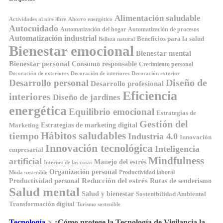
Alimentación saludable
Ahorro energético
Actividades al aire libre
Autocuidado
Automatización del hogar
Automatización de procesos
Automatización industrial
Beneficios para la salud
Belleza natural
Bienestar emocional
Bienestar mental
Bienestar personal
Consumo responsable
Crecimiento personal
Decoración de exteriores
Decoración de interiores
Decoración exterior
Diseño de
Desarrollo personal
Desarrollo profesional
Eficiencia
interiores
Diseño de jardines
energética
Equilibrio emocional
Estrategias de
Gestión del
Estrategias de marketing digital
Marketing
Hábitos saludables
tiempo
Industria 4.0
Innovación
Innovación tecnológica
Inteligencia
empresarial
Mindfulness
artificial
Manejo del estrés
Internet de las cosas
Organización personal
Productividad laboral
Moda sostenible
Reducción del estrés
Rutas de senderismo
Productividad personal
Salud mental
Salud y bienestar
Sostenibilidad Ambiental
Transformación digital
Turismo sostenible
Tecnología
>
¿Cómo protege la Tecnología de Vigilancia la