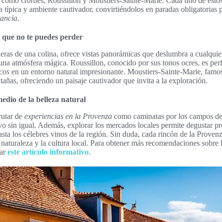
es como Gordes, Roussillon y Moustiers-Sainte-Marie. Cada uno de estos
ura típica y ambiente cautivador, convirtiéndolos en paradas obligatorias
rancia
.
 que no te puedes perder
deras de una colina, ofrece vistas panorámicas que deslumbra a cualqui
una atmósfera mágica. Roussillon, conocido por sus tonos ocres, es per
cos
en un entorno natural impresionante. Moustiers-Sainte-Marie, famos
ñas, ofreciendo un paisaje cautivador que invita a la exploración.
edio de la belleza natural
rutar de
experiencias en la Provenza
como caminatas por los campos de 
ivo sin igual. Además, explorar los mercados locales permite degustar pr
hasta los célebres vinos de la región. Sin duda, cada rincón de la Prove
 naturaleza y la cultura local. Para obtener más recomendaciones sobre
tar
este artículo informativo
.