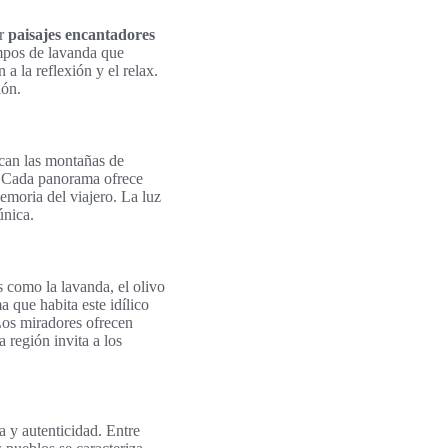
ar
paisajes encantadores
ampos de lavanda que
a la reflexión y el relax.
ión.
acan las montañas de
. Cada panorama ofrece
moria del viajero. La luz
única.
 como la lavanda, el olivo
a que habita este idílico
Los miradores ofrecen
 región invita a los
a y autenticidad. Entre