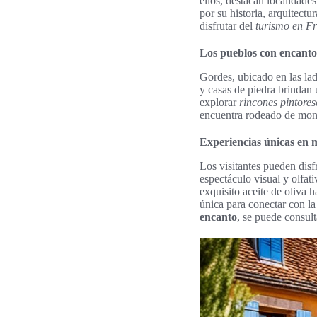
ellos, destacan localidad
por su historia, arquitect
disfrutar del
turismo en F
Los pueblos con encanto
Gordes, ubicado en las la
y casas de piedra brindan 
explorar
rincones pintores
encuentra rodeado de monta
Experiencias únicas en m
Los visitantes pueden disf
espectáculo visual y olfat
exquisito aceite de oliva 
única para conectar con la
encanto
, se puede consul