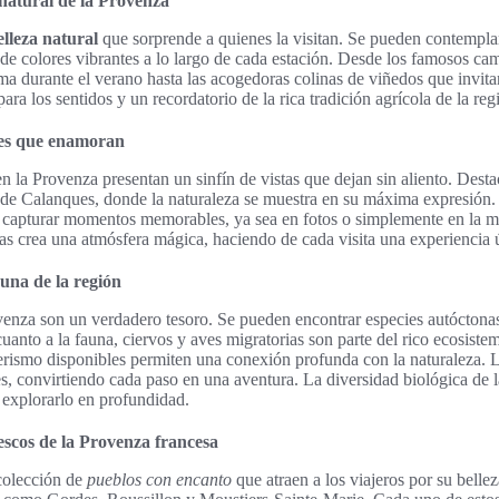
natural de la Provenza
elleza natural
que sorprende a quienes la visitan. Se pueden contempl
 de colores vibrantes a lo largo de cada estación. Desde los famosos c
ma durante el verano hasta las acogedoras colinas de viñedos que invitan 
ara los sentidos y un recordatorio de la rica tradición agrícola de la reg
res que enamoran
n la Provenza presentan un sinfín de vistas que dejan sin aliento. Dest
 de Calanques, donde la naturaleza se muestra en su máxima expresión
 capturar momentos memorables, ya sea en fotos o simplemente en la me
rras crea una atmósfera mágica, haciendo de cada visita una experiencia 
auna de la región
ovenza son un verdadero tesoro. Se pueden encontrar especies autóctonas
cuanto a la fauna, ciervos y aves migratorias son parte del rico ecosistem
derismo disponibles permiten una conexión profunda con la naturaleza. 
, convirtiendo cada paso en una aventura. La diversidad biológica de la
 explorarlo en profundidad.
escos de la Provenza francesa
colección de
pueblos con encanto
que atraen a los viajeros por su bellez