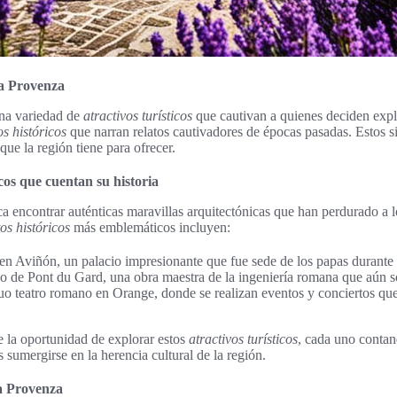
la Provenza
na variedad de
atractivos turísticos
que cautivan a quienes deciden explo
 históricos
que narran relatos cautivadores de épocas pasadas. Estos s
 que la región tiene para ofrecer.
os que cuentan su historia
ica encontrar auténticas maravillas arquitectónicas que han perdurado a l
s históricos
más emblemáticos incluyen:
 en Aviñón, un palacio impresionante que fue sede de los papas durante 
 de Pont du Gard, una obra maestra de la ingeniería romana que aún s
guo teatro romano en Orange, donde se realizan eventos y conciertos qu
e la oportunidad de explorar estos
atractivos turísticos
, cada uno contan
s sumergirse en la herencia cultural de la región.
la Provenza