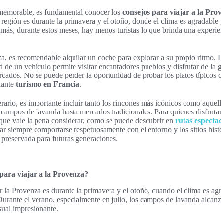
e memorable, es fundamental conocer los
consejos para viajar a la Pro
ca región es durante la primavera y el otoño, donde el clima es agradable
más, durante estos meses, hay menos turistas lo que brinda una experie
, es recomendable alquilar un coche para explorar a su propio ritmo. L
ad de un vehículo permite visitar encantadores pueblos y disfrutar de la
rcados. No se puede perder la oportunidad de probar los platos típicos 
inante
turismo en Francia
.
erario, es importante incluir tanto los rincones más icónicos como aque
campos de lavanda hasta mercados tradicionales. Para quienes disfrutan
 que vale la pena considerar, como se puede descubrir en
rutas espectac
ar siempre comportarse respetuosamente con el entorno y los sitios hist
 preservada para futuras generaciones.
para viajar a la Provenza?
r la Provenza es durante la primavera y el otoño, cuando el clima es agr
urante el verano, especialmente en julio, los campos de lavanda alcanz
sual impresionante.