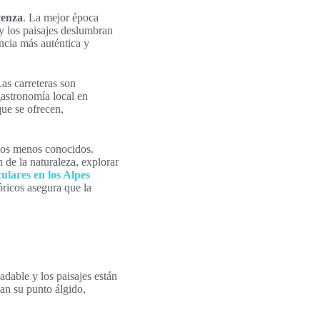
venza
. La mejor época
 y los paisajes deslumbran
ncia más auténtica y
as carreteras son
 gastronomía local en
que se ofrecen,
llos menos conocidos.
 de la naturaleza, explorar
ulares en los Alpes
óricos asegura que la
adable y los paisajes están
an su punto álgido,