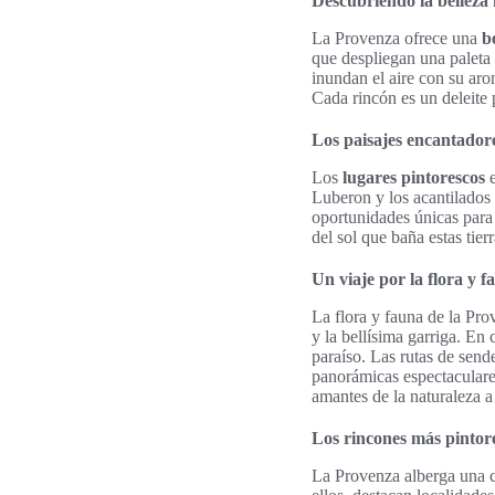
Descubriendo la belleza 
La Provenza ofrece una
b
que despliegan una paleta
inundan el aire con su aro
Cada rincón es un deleite p
Los paisajes encantado
Los
lugares pintorescos
e
Luberon y los acantilados
oportunidades únicas para
del sol que baña estas tie
Un viaje por la flora y f
La flora y fauna de la Pr
y la bellísima garriga. En 
paraíso. Las rutas de sen
panorámicas espectaculares
amantes de la naturaleza a
Los rincones más pintor
La Provenza alberga una 