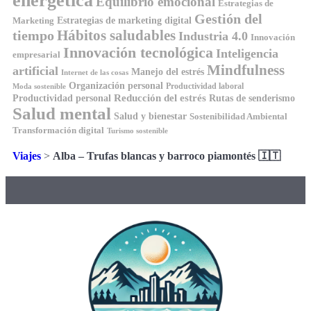
energética
Equilibrio emocional
Estrategias de
Gestión del
Estrategias de marketing digital
Marketing
Hábitos saludables
tiempo
Industria 4.0
Innovación
Innovación tecnológica
Inteligencia
empresarial
Mindfulness
artificial
Manejo del estrés
Internet de las cosas
Organización personal
Productividad laboral
Moda sostenible
Reducción del estrés
Rutas de senderismo
Productividad personal
Salud mental
Salud y bienestar
Sostenibilidad Ambiental
Transformación digital
Turismo sostenible
Viajes
>
Alba – Trufas blancas y barroco piamontés 🇮🇹