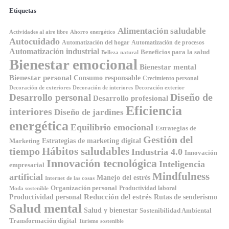
Etiquetas
Alimentación saludable
Ahorro energético
Actividades al aire libre
Autocuidado
Automatización del hogar
Automatización de procesos
Automatización industrial
Beneficios para la salud
Belleza natural
Bienestar emocional
Bienestar mental
Bienestar personal
Consumo responsable
Crecimiento personal
Decoración de exteriores
Decoración de interiores
Decoración exterior
Diseño de
Desarrollo personal
Desarrollo profesional
Eficiencia
interiores
Diseño de jardines
energética
Equilibrio emocional
Estrategias de
Gestión del
Estrategias de marketing digital
Marketing
tiempo
Hábitos saludables
Industria 4.0
Innovación
Innovación tecnológica
Inteligencia
empresarial
Mindfulness
artificial
Manejo del estrés
Internet de las cosas
Organización personal
Productividad laboral
Moda sostenible
Reducción del estrés
Rutas de senderismo
Productividad personal
Salud mental
Salud y bienestar
Sostenibilidad Ambiental
Transformación digital
Turismo sostenible