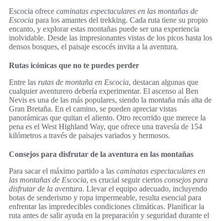
Escocia ofrece
caminatas espectaculares en las montañas de
Escocia
para los amantes del trekking. Cada ruta tiene su propio
encanto, y explorar estas montañas puede ser una experiencia
inolvidable. Desde las impresionantes vistas de los picos hasta los
densos bosques, el paisaje escocés invita a la aventura.
Rutas icónicas que no te puedes perder
Entre las
rutas de montaña en Escocia
, destacan algunas que
cualquier aventurero debería experimentar. El ascenso al Ben
Nevis es una de las más populares, siendo la montaña más alta de
Gran Bretaña. En el camino, se pueden apreciar vistas
panorámicas que quitan el aliento. Otro recorrido que merece la
pena es el West Highland Way, que ofrece una travesía de 154
kilómetros a través de paisajes variados y hermosos.
Consejos para disfrutar de la aventura en las montañas
Para sacar el máximo partido a las
caminatas espectaculares en
las montañas de Escocia
, es crucial seguir ciertos
consejos para
disfrutar de la aventura
. Llevar el equipo adecuado, incluyendo
botas de senderismo y ropa impermeable, resulta esencial para
enfrentar las impredecibles condiciones climáticas. Planificar la
ruta antes de salir ayuda en la preparación y seguridad durante el