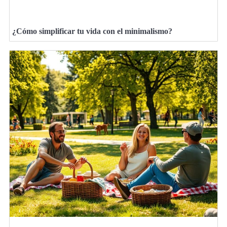
¿Cómo simplificar tu vida con el minimalismo?