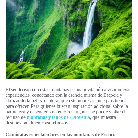
El senderismo en estas montañas es una invitación a vivir nuevas
experiencias, conectando con la esencia misma de Escocia y
abrazando la belleza natural que este impresionante país tiene
para ofrecer. Para quienes buscan inspiración adicional sobre la
naturaleza y el senderismo en otros lugares, se puede visitar el
recurso de
montañas y lagos de Eslovenia
, que muestra
destinos igualmente asombrosos.
Caminatas espectaculares en las montañas de Escocia