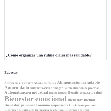
¿Cómo organizar una rutina diaria más saludable?
Etiquetas
Alimentación saludable
Ahorro energético
Actividades al aire libre
Autocuidado
Automatización del hogar
Automatización de procesos
Automatización industrial
Beneficios para la salud
Belleza natural
Bienestar emocional
Bienestar mental
Bienestar personal
Consumo responsable
Crecimiento personal
Decoración de exteriores
Decoración de interiores
Decoración exterior