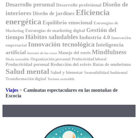
Diseño de
Desarrollo personal
Desarrollo profesional
Eficiencia
interiores
Diseño de jardines
energética
Equilibrio emocional
Estrategias de
Gestión del
Estrategias de marketing digital
Marketing
tiempo
Hábitos saludables
Industria 4.0
Innovación
Innovación tecnológica
Inteligencia
empresarial
Mindfulness
artificial
Manejo del estrés
Internet de las cosas
Organización personal
Productividad laboral
Moda sostenible
Reducción del estrés
Rutas de senderismo
Productividad personal
Salud mental
Salud y bienestar
Sostenibilidad Ambiental
Transformación digital
Turismo sostenible
Viajes
>
Caminatas espectaculares en las montañas de
Escocia