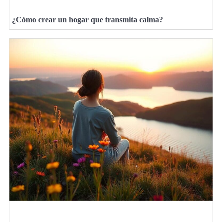
¿Cómo crear un hogar que transmita calma?