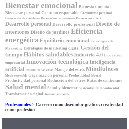
Bienestar emocional
Bienestar mental
Bienestar personal
Consumo responsable
Crecimiento personal
Decoración de exteriores
Decoración de interiores
Decoración exterior
Diseño de
Desarrollo personal
Desarrollo profesional
Eficiencia
interiores
Diseño de jardines
energética
Equilibrio emocional
Estrategias de
Gestión del
Estrategias de marketing digital
Marketing
Hábitos saludables
tiempo
Industria 4.0
Innovación
Innovación tecnológica
Inteligencia
empresarial
Mindfulness
artificial
Manejo del estrés
Internet de las cosas
Organización personal
Productividad laboral
Moda sostenible
Reducción del estrés
Rutas de senderismo
Productividad personal
Salud mental
Salud y bienestar
Sostenibilidad Ambiental
Transformación digital
Turismo sostenible
Profesionales
>
Carrera como diseñador gráfico: creatividad
como profesión