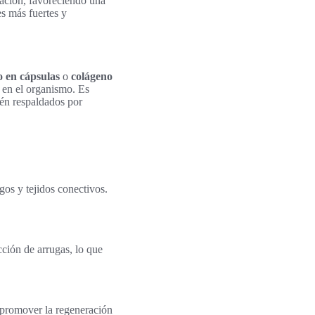
mación, favoreciendo una
es más fuertes y
o en cápsulas
o
colágeno
n en el organismo. Es
tén respaldados por
gos y tejidos conectivos.
cción de arrugas, lo que
y promover la regeneración