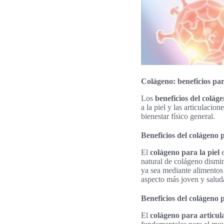
Colágeno: beneficios para
Los
beneficios del colág
a la piel y las articulacio
bienestar físico general.
Beneficios del colágeno p
El
colágeno para la piel
e
natural de colágeno dismin
ya sea mediante alimento
aspecto más joven y saluda
Beneficios del colágeno p
El
colágeno para articul