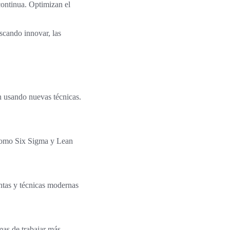
continua. Optimizan el
scando innovar, las
n usando nuevas técnicas.
 como Six Sigma y Lean
ntas y técnicas modernas
mas de trabajar más