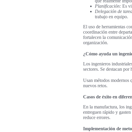
que realmente impor
Planificación:
Es vit
Delegación de tarea
trabajo en equipo.
El uso de herramientas com
coordinación entre departa
fortalecen la comunicación
organización.
¿Cómo ayuda un ingenie
Los ingenieros industriale
sectores. Se destacan por 
Usan métodos modernos que
nuevos retos.
Casos de éxito en diferen
En la manufactura, los ing
entreguen rápido y gasten 
reduce errores.
Implementación de metod