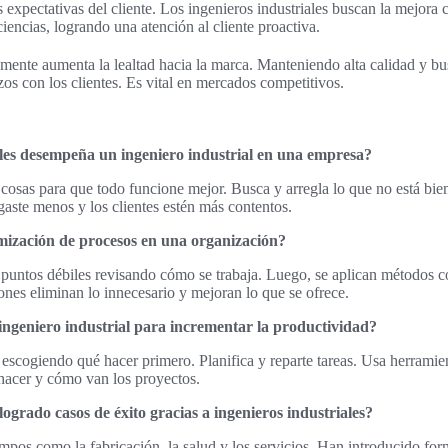
 expectativas del cliente. Los ingenieros industriales buscan la mejora 
ciencias, logrando una atención al cliente proactiva.
mente aumenta la lealtad hacia la marca. Manteniendo alta calidad y bu
zos con los clientes. Es vital en mercados competitivos.
les desempeña un ingeniero industrial en una empresa?
cosas para que todo funcione mejor. Busca y arregla lo que no está bie
aste menos y los clientes estén más contentos.
imización de procesos en una organización?
os puntos débiles revisando cómo se trabaja. Luego, se aplican métodos
nes eliminan lo innecesario y mejoran lo que se ofrece.
 ingeniero industrial para incrementar la productividad?
 escogiendo qué hacer primero. Planifica y reparte tareas. Usa herramie
hacer y cómo van los proyectos.
logrado casos de éxito gracias a ingenieros industriales?
pos como la fabricación, la salud y los servicios. Han introducido for