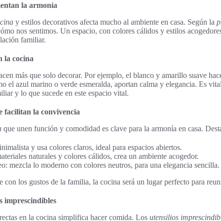
mentan la armonía
ocina
y estilos decorativos afecta mucho al ambiente en casa. Según la
p
ómo nos sentimos. Un espacio, con colores cálidos y estilos acogedores
lación familiar.
n la cocina
hacen más que solo decorar. Por ejemplo, el blanco y amarillo suave ha
mo el azul marino o verde esmeralda, aportan calma y elegancia. Es vit
iliar y lo que sucede en este espacio vital.
 facilitan la convivencia
n
que unen función y comodidad es clave para la armonía en casa. Destac
inimalista y usa colores claros, ideal para espacios abiertos.
materiales naturales y colores cálidos, crea un ambiente acogedor.
o: mezcla lo moderno con colores neutros, para una elegancia sencilla.
de con los gustos de la familia, la cocina será un lugar perfecto para reun
s imprescindibles
rectas en la cocina simplifica hacer comida. Los
utensilios imprescindib