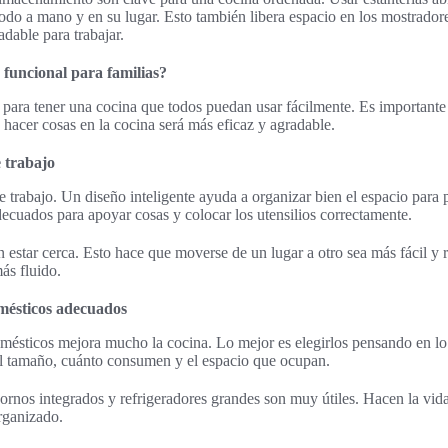
odo a mano y en su lugar. Esto también libera espacio en los mostradore
dable para trabajar.
funcional para familias?
n para tener una cocina que todos puedan usar fácilmente. Es important
, hacer cosas en la cocina será más eficaz y agradable.
e trabajo
de trabajo. Un diseño inteligente ayuda a organizar bien el espacio para p
adecuados para apoyar cosas y colocar los utensilios correctamente.
n estar cerca. Esto hace que moverse de un lugar a otro sea más fácil 
ás fluido.
mésticos adecuados
mésticos mejora mucho la cocina. Lo mejor es elegirlos pensando en lo 
l tamaño, cuánto consumen y el espacio que ocupan.
nos integrados y refrigeradores grandes son muy útiles. Hacen la vida 
rganizado.