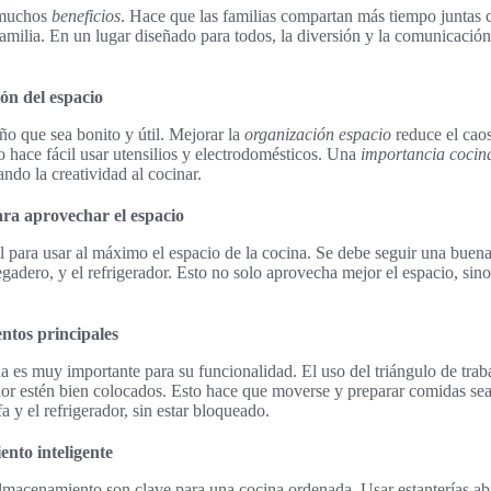
e muchos
beneficios
. Hace que las familias compartan más tiempo juntas 
 familia. En un lugar diseñado para todos, la diversión y la comunicació
ón del espacio
ño que sea bonito y útil. Mejorar la
organización espacio
reduce el caos
to hace fácil usar utensilios y electrodomésticos. Una
importancia cocin
ndo la creatividad al cocinar.
para aprovechar el espacio
al para usar al máximo el espacio de la cocina. Se debe seguir una buen
regadero, y el refrigerador. Esto no solo aprovecha mejor el espacio, sin
entos principales
na es muy importante para su funcionalidad. El uso del triángulo de trab
ador estén bien colocados. Esto hace que moverse y preparar comidas sea
fa y el refrigerador, sin estar bloqueado.
nto inteligente
almacenamiento son clave para una cocina ordenada. Usar estanterías ab