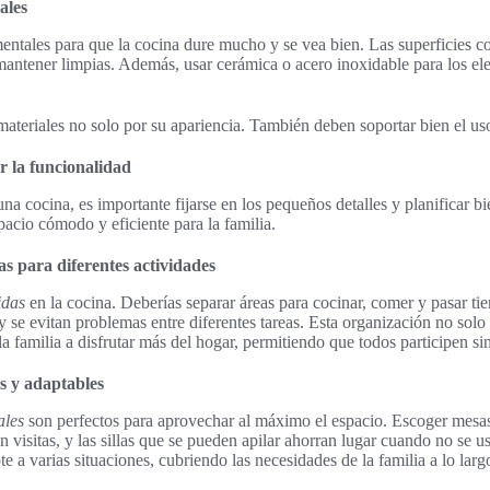
ales
ntales para que la cocina dure mucho y se vea bien. Las superficies co
 mantener limpias. Además, usar cerámica o acero inoxidable para los el
ateriales no solo por su apariencia. También deben soportar bien el us
 la funcionalidad
na cocina, es importante fijarse en los pequeños detalles y planificar b
pacio cómodo y eficiente para la familia.
as para diferentes actividades
idas
en la cocina. Deberías separar áreas para cocinar, comer y pasar ti
y se evitan problemas entre diferentes tareas. Esta organización no solo 
a familia a disfrutar más del hogar, permitiendo que todos participen sin
s y adaptables
ales
son perfectos para aprovechar al máximo el espacio. Escoger mesa
n visitas, y las sillas que se pueden apilar ahorran lugar cuando no se u
e a varias situaciones, cubriendo las necesidades de la familia a lo larg