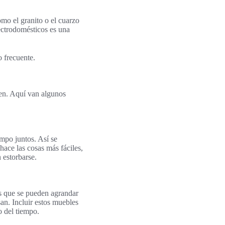
mo el granito o el cuarzo
ectrodomésticos es una
o frecuente.
ien. Aquí van algunos
empo juntos. Así se
hace las cosas más fáciles,
 estorbarse.
s que se pueden agrandar
san. Incluir estos muebles
o del tiempo.