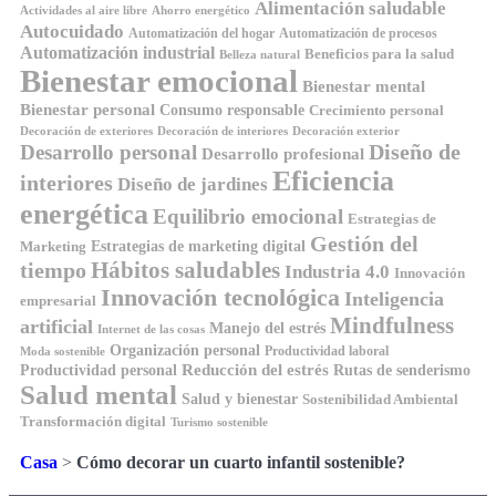
Alimentación saludable
Ahorro energético
Actividades al aire libre
Autocuidado
Automatización del hogar
Automatización de procesos
Automatización industrial
Beneficios para la salud
Belleza natural
Bienestar emocional
Bienestar mental
Bienestar personal
Consumo responsable
Crecimiento personal
Decoración de exteriores
Decoración de interiores
Decoración exterior
Diseño de
Desarrollo personal
Desarrollo profesional
Eficiencia
interiores
Diseño de jardines
energética
Equilibrio emocional
Estrategias de
Gestión del
Estrategias de marketing digital
Marketing
Hábitos saludables
tiempo
Industria 4.0
Innovación
Innovación tecnológica
Inteligencia
empresarial
Mindfulness
artificial
Manejo del estrés
Internet de las cosas
Organización personal
Productividad laboral
Moda sostenible
Reducción del estrés
Rutas de senderismo
Productividad personal
Salud mental
Salud y bienestar
Sostenibilidad Ambiental
Transformación digital
Turismo sostenible
Casa
>
Cómo decorar un cuarto infantil sostenible?