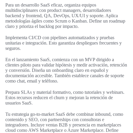
Para un desarrollo SaaS eficaz, organiza equipos
multidisciplinares con product managers, desarrolladores
backend y frontend, QA, DevOps, UX/UI y soporte. Aplica
metodologías ágiles como Scrum o Kanban. Define un roadmap
claro y prioriza el backlog por impacto.
Implementa CI/CD con pipelines automatizados y pruebas
unitarias e integración. Esto garantiza despliegues frecuentes y
seguros.
En el lanzamiento SaaS, comienza con un MVP dirigido a
clientes piloto para validar hipótesis y medir activación, retención
y conversión. Diseña un onboarding claro en español y
documentación accesible. También establece canales de soporte
como chat, email y teléfono.
Prepara SLAs y material formativo, como tutoriales y webinars.
Estos recursos reducen el churn y mejoran la retención de
usuarios SaaS.
Tu estrategia go-to-market SaaS debe combinar inbound, como
contenido y SEO, con partnerships con consultoras e
integradores. Incluye ventas B2B y presencia en marketplaces
cloud como AWS Marketplace o Azure Marketplace. Define