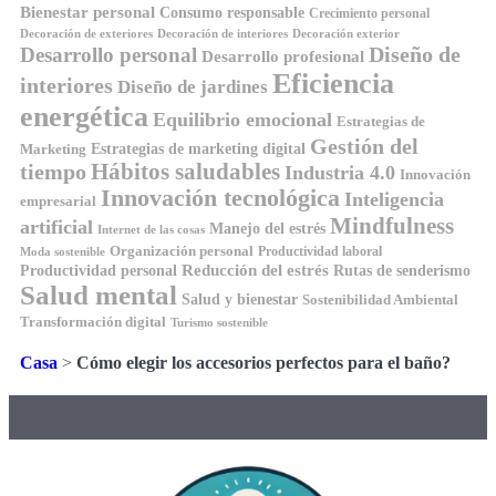
Bienestar personal
Consumo responsable
Crecimiento personal
Decoración de exteriores
Decoración de interiores
Decoración exterior
Diseño de
Desarrollo personal
Desarrollo profesional
Eficiencia
interiores
Diseño de jardines
energética
Equilibrio emocional
Estrategias de
Gestión del
Estrategias de marketing digital
Marketing
tiempo
Hábitos saludables
Industria 4.0
Innovación
Innovación tecnológica
Inteligencia
empresarial
Mindfulness
artificial
Manejo del estrés
Internet de las cosas
Organización personal
Productividad laboral
Moda sostenible
Reducción del estrés
Rutas de senderismo
Productividad personal
Salud mental
Salud y bienestar
Sostenibilidad Ambiental
Transformación digital
Turismo sostenible
Casa
>
Cómo elegir los accesorios perfectos para el baño?