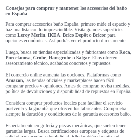
Consejos para comprar y mantener los accesorios del baño
en España
Para comprar accesorios baño España, primero mide el espacio y
haz una lista con lo imprescindible. Visita grandes superficies
como
Leroy Merlin
,
IKEA
,
Brico Depôt
o
Bricor
para
opciones económicas. Así podrás ver el producto directamente.
Luego, busca en tiendas especializadas y fabricantes como
Roca
,
Porcelanosa
,
Grohe
,
Hansgrohe
o
Salgar
. Ellos ofrecen
asesoramiento técnico, acabados concretos y repuestos.
El comercio online aumenta las opciones. Plataformas como
Amazon
, las tiendas oficiales y marketplaces hacen fácil
comparar precios y opiniones. Antes de comprar, revisa medidas,
política de devoluciones y disponibilidad de repuestos en España.
Considera comprar productos locales para facilitar el servicio
postventa y la garantía que ofrecen los fabricantes. Comprueba
siempre la duración y condiciones de la garantía accesorios baño.
Especialmente en grifería y piezas mecánicas, que suelen tener
garantías largas. Busca certificaciones europeas y etiquetas de
calidad para asegurar durabilidad. Ello también garantiza el