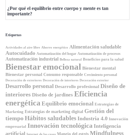
¿Por qué el equilibrio entre cuerpo y mente es tan
importante?
Etiquetas
Alimentación saludable
Ahorro energético
Actividades al aire libre
Autocuidado
Automatización del hogar
Automatización de procesos
Automatización industrial
Beneficios para la salud
Belleza natural
Bienestar emocional
Bienestar mental
Bienestar personal
Consumo responsable
Crecimiento personal
Decoración de exteriores
Decoración de interiores
Decoración exterior
Diseño de
Desarrollo personal
Desarrollo profesional
Eficiencia
interiores
Diseño de jardines
energética
Equilibrio emocional
Estrategias de
Gestión del
Estrategias de marketing digital
Marketing
Hábitos saludables
tiempo
Industria 4.0
Innovación
Innovación tecnológica
Inteligencia
empresarial
Mindfulness
artificial
Manejo del estrés
Internet de las cosas