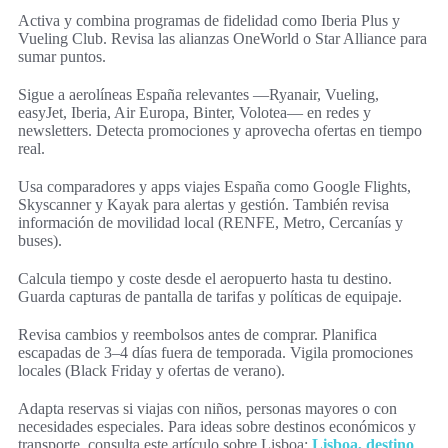
Activa y combina programas de fidelidad como Iberia Plus y
Vueling Club. Revisa las alianzas OneWorld o Star Alliance para
sumar puntos.
Sigue a aerolíneas España relevantes —Ryanair, Vueling,
easyJet, Iberia, Air Europa, Binter, Volotea— en redes y
newsletters. Detecta promociones y aprovecha ofertas en tiempo
real.
Usa comparadores y apps viajes España como Google Flights,
Skyscanner y Kayak para alertas y gestión. También revisa
información de movilidad local (RENFE, Metro, Cercanías y
buses).
Calcula tiempo y coste desde el aeropuerto hasta tu destino.
Guarda capturas de pantalla de tarifas y políticas de equipaje.
Revisa cambios y reembolsos antes de comprar. Planifica
escapadas de 3–4 días fuera de temporada. Vigila promociones
locales (Black Friday y ofertas de verano).
Adapta reservas si viajas con niños, personas mayores o con
necesidades especiales. Para ideas sobre destinos económicos y
transporte, consulta este artículo sobre Lisboa:
Lisboa, destino