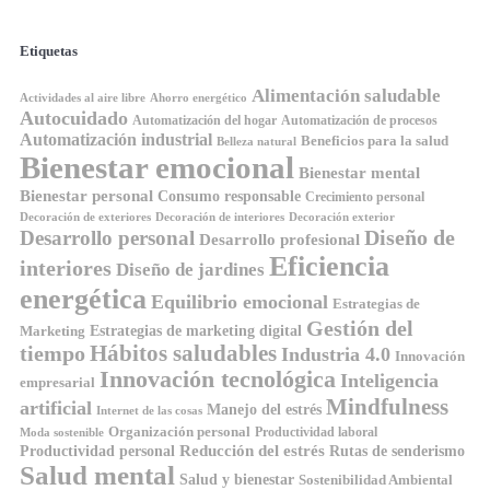
Etiquetas
Alimentación saludable
Ahorro energético
Actividades al aire libre
Autocuidado
Automatización del hogar
Automatización de procesos
Automatización industrial
Beneficios para la salud
Belleza natural
Bienestar emocional
Bienestar mental
Bienestar personal
Consumo responsable
Crecimiento personal
Decoración de exteriores
Decoración de interiores
Decoración exterior
Diseño de
Desarrollo personal
Desarrollo profesional
Eficiencia
interiores
Diseño de jardines
energética
Equilibrio emocional
Estrategias de
Gestión del
Estrategias de marketing digital
Marketing
tiempo
Hábitos saludables
Industria 4.0
Innovación
Innovación tecnológica
Inteligencia
empresarial
Mindfulness
artificial
Manejo del estrés
Internet de las cosas
Organización personal
Productividad laboral
Moda sostenible
Reducción del estrés
Rutas de senderismo
Productividad personal
Salud mental
Salud y bienestar
Sostenibilidad Ambiental